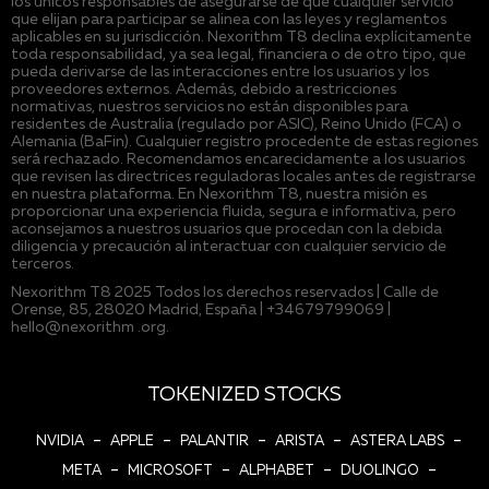
los únicos responsables de asegurarse de que cualquier servicio
que elijan para participar se alinea con las leyes y reglamentos
aplicables en su jurisdicción. Nexorithm T8 declina explícitamente
toda responsabilidad, ya sea legal, financiera o de otro tipo, que
pueda derivarse de las interacciones entre los usuarios y los
proveedores externos. Además, debido a restricciones
normativas, nuestros servicios no están disponibles para
residentes de Australia (regulado por ASIC), Reino Unido (FCA) o
Alemania (BaFin). Cualquier registro procedente de estas regiones
será rechazado. Recomendamos encarecidamente a los usuarios
que revisen las directrices reguladoras locales antes de registrarse
en nuestra plataforma. En Nexorithm T8, nuestra misión es
proporcionar una experiencia fluida, segura e informativa, pero
aconsejamos a nuestros usuarios que procedan con la debida
diligencia y precaución al interactuar con cualquier servicio de
terceros.
Nexorithm T8 2025 Todos los derechos reservados | Calle de
Orense, 85, 28020 Madrid, España | +34679799069 |
hello@nexorithm .org.
TOKENIZED STOCKS
-
-
-
-
-
NVIDIA
APPLE
PALANTIR
ARISTA
ASTERA LABS
-
-
-
-
META
MICROSOFT
ALPHABET
DUOLINGO